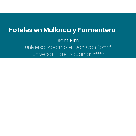
Hoteles en Mallorca y Formentera
Sant Elm
Universal Aparthotel Don Camilo****
Universal Hotel Aquamarin****
Universal Aquamarin Beach Houses
Peguera
Universal Hotel Lido Park & Spa****
Magaluf
Hotel Florida Magaluf****
Playa de Palma
Universal Hotel Neptuno - Adults Only****
Colonia de Sant Jordi
Universal Grand León & Spa*****
Universal Hotel Cabo Blanco - Adults Only****
Universal Hotel Marqués****
Universal Casa Marquesa