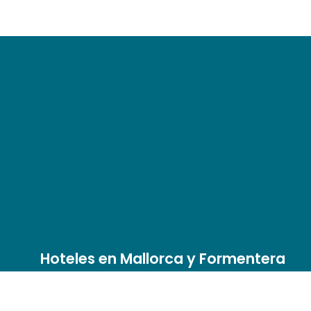
Hoteles en Mallorca y Formentera
Sant Elm
S'Illot
Universal Aparthotel Don
Univ