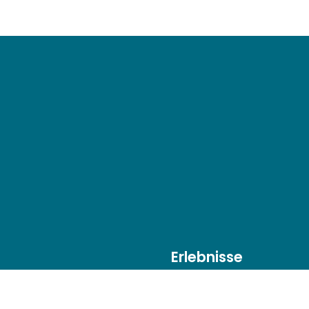
Erlebnisse
Alles inklusive
ersal Hotel Perla****